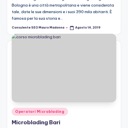
Bologna è una città metropolitana e viene considerata
tale, date le sue dimensioni e i suoi 390 mila abitanti. È
famosa per la sua storia e…
Consulente SEO Mauro Madonna
Agosto 14, 2019
Posted
by
Posted
Operatori Microblading
in
Microblading Bari