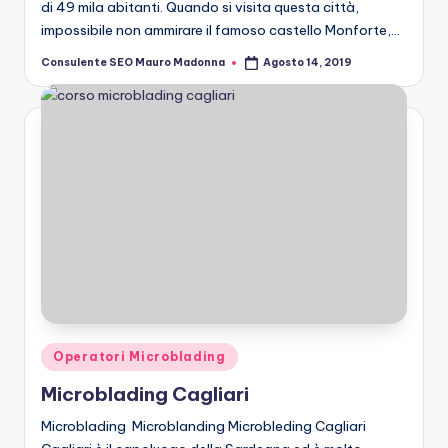
di 49 mila abitanti. Quando si visita questa città,
impossibile non ammirare il famoso castello Monforte,…
Consulente SEO Mauro Madonna
Agosto 14, 2019
Posted
by
Posted
Operatori Microblading
in
Microblading Cagliari
Microblading Microblanding Microbleding Cagliari