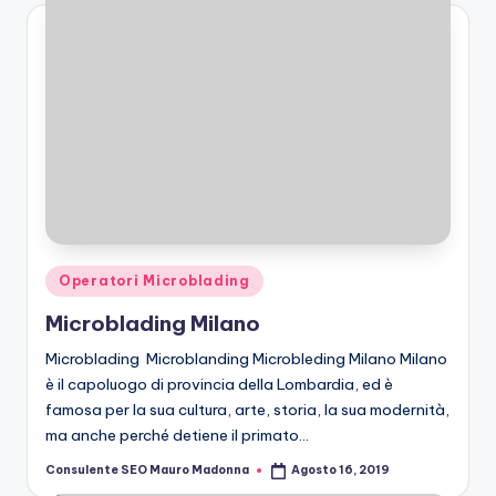
Posted
Operatori Microblading
in
Microblading Milano
Microblading Microblanding Microbleding Milano Milano
è il capoluogo di provincia della Lombardia, ed è
famosa per la sua cultura, arte, storia, la sua modernità,
ma anche perché detiene il primato…
Consulente SEO Mauro Madonna
Agosto 16, 2019
Posted
by