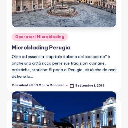
Posted
Operatori Microblading
in
Microblading Perugia
Oltre ad essere la “capitale italiana del cioccolato” è
anche una città ricca per le sue tradizioni culinarie,
artistiche, storiche. Si parla di Perugia, città che da anni
detiene la…
Consulente SEO Mauro Madonna
Settembre 1, 2019
Posted
by