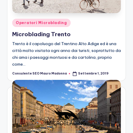
n
g
M
Posted
Operatori Microblading
ic
in
Microblading Trento
r
Trento è il capoluogo del Trentino Alto Adige ed è una
o
città molto visitata ogni anno dai turisti, soprattutto da
chi ama i paesaggi montuosi e da cartolina, proprio
b
come…
la
Consulente SEO Mauro Madonna
Settembre 1, 2019
Posted
n
by
di
n
g
M
ic