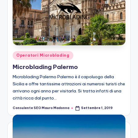
Posted
Operatori Microblading
in
Microblading Palermo
Microblading Palermo Palermo è il capoluogo della
Sicilia e offre tantissime attrazioni ai numerosi turisti che
arrivano ogni anno per visitarla. Si tratta infatti di una
città ricca dal punto…
Consulente SEO Mauro Madonna
Settembre 1, 2019
Posted
by