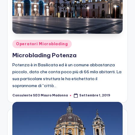
Posted
Operatori Microblading
in
Microblading Potenza
Potenza è in Basilicata ed è un comune abbastanza
piccolo, dato che conta poco più di 66 mila abitanti. La
sua particolare struttura le ha etichettato il
soprannome di “città…
Consulente SEO Mauro Madonna
Settembre 1, 2019
Posted
by