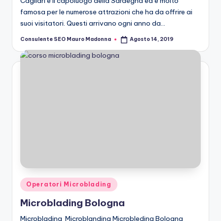
Cagliari è il capoluogo della Sardegna ed è molto
famosa per le numerose attrazioni che ha da offrire ai
suoi visitatori. Questi arrivano ogni anno da…
Consulente SEO Mauro Madonna
Agosto 14, 2019
Posted
by
Posted
Operatori Microblading
in
Microblading Bologna
Microblading Microblanding Microbleding Bologna