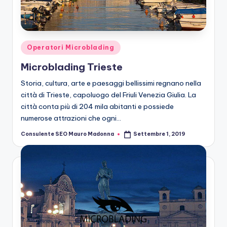
r
o
b
Posted
Operatori Microblading
le
in
Microblading Trieste
di
Storia, cultura, arte e paesaggi bellissimi regnano nella
n
città di Trieste, capoluogo del Friuli Venezia Giulia. La
g
città conta più di 204 mila abitanti e possiede
numerose attrazioni che ogni…
Consulente SEO Mauro Madonna
Settembre 1, 2019
Posted
by