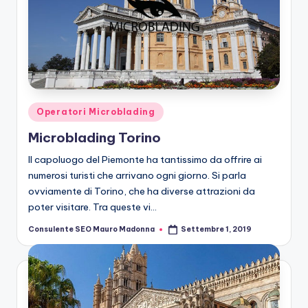
Posted
Operatori Microblading
in
Microblading Torino
Il capoluogo del Piemonte ha tantissimo da offrire ai
numerosi turisti che arrivano ogni giorno. Si parla
ovviamente di Torino, che ha diverse attrazioni da
poter visitare. Tra queste vi…
Consulente SEO Mauro Madonna
Settembre 1, 2019
Posted
by