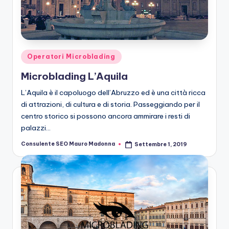
Posted
Operatori Microblading
in
Microblading L’Aquila
L’Aquila è il capoluogo dell’Abruzzo ed è una città ricca
di attrazioni, di cultura e di storia. Passeggiando per il
centro storico si possono ancora ammirare i resti di
palazzi…
Consulente SEO Mauro Madonna
Settembre 1, 2019
Posted
by