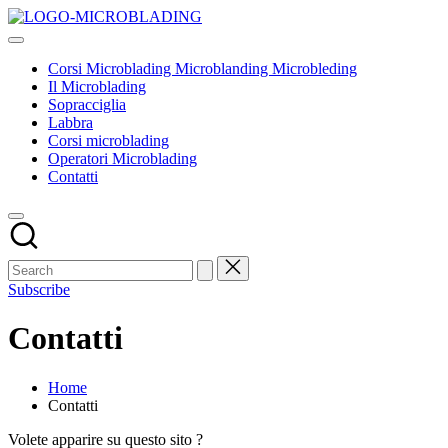
Skip
Corsi
to
Tecniche
Microblading
content
ed
Microblanding
Corsi Microblading Microblanding Microbleding
insegnamenti
Microbleding
Il Microblading
base
Sopracciglia
Labbra
Corsi microblading
Operatori Microblading
Contatti
Subscribe
Contatti
Home
Contatti
Volete apparire su questo sito ?