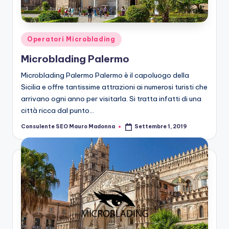
n
g
M
Posted
Operatori Microblading
ic
in
Microblading Palermo
r
Microblading Palermo Palermo è il capoluogo della
o
Sicilia e offre tantissime attrazioni ai numerosi turisti che
arrivano ogni anno per visitarla. Si tratta infatti di una
b
città ricca dal punto…
la
Consulente SEO Mauro Madonna
Settembre 1, 2019
Posted
n
by
di
n
g
M
ic