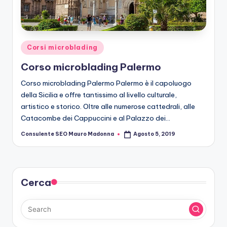
r
o
b
Posted
Corsi microblading
le
in
Corso microblading Palermo
di
Corso microblading Palermo Palermo è il capoluogo
n
della Sicilia e offre tantissimo al livello culturale,
g
artistico e storico. Oltre alle numerose cattedrali, alle
Catacombe dei Cappuccini e al Palazzo dei…
Consulente SEO Mauro Madonna
Agosto 5, 2019
Posted
by
Cerca