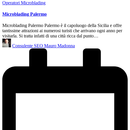
Posted
Operatori Microblading
in
Microblading Palermo
Microblading Palermo Palermo è il capoluogo della Sicilia e offre
tantissime attrazioni ai numerosi turisti che arrivano ogni anno per
visitarla. Si tratta infatti di una città ricca dal punto…
Posted
Consulente SEO Mauro Madonna
by