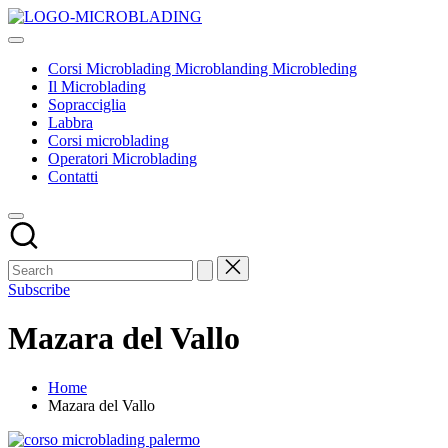
Skip
Corsi
to
Tecniche
Microblading
content
ed
Microblanding
Corsi Microblading Microblanding Microbleding
insegnamenti
Microbleding
Il Microblading
base
Sopracciglia
Labbra
Corsi microblading
Operatori Microblading
Contatti
Subscribe
Mazara del Vallo
Home
Mazara del Vallo