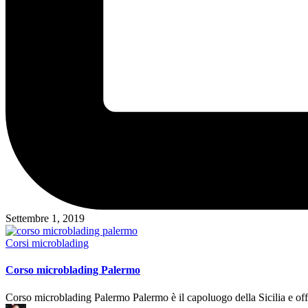
Settembre 1, 2019
Posted
Corsi microblading
in
Corso microblading Palermo
Corso microblading Palermo Palermo è il capoluogo della Sicilia e offre