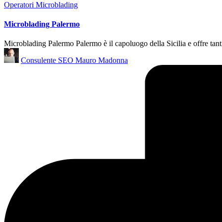
Posted
Operatori Microblading
in
Microblading Palermo
Microblading Palermo Palermo è il capoluogo della Sicilia e offre tantis
Posted
Consulente SEO Mauro Madonna
by