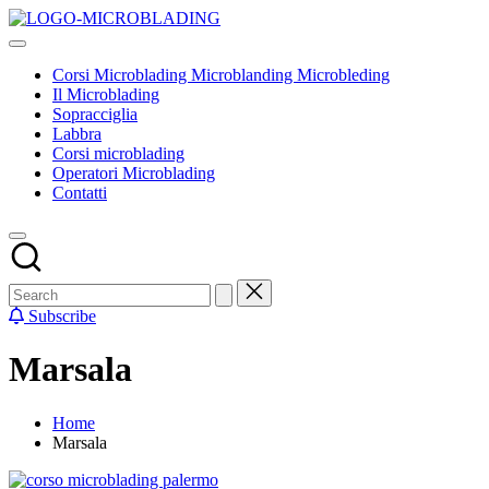
Skip
Corsi
to
Tecniche
Microblading
content
ed
Microblanding
Corsi Microblading Microblanding Microbleding
insegnamenti
Microbleding
Il Microblading
base
Sopracciglia
Labbra
Corsi microblading
Operatori Microblading
Contatti
Subscribe
Marsala
Home
Marsala