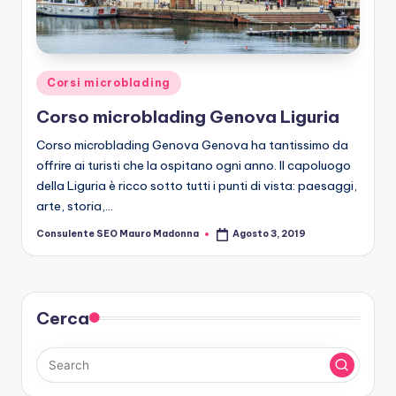
r
o
b
Posted
Corsi microblading
le
in
Corso microblading Genova Liguria
di
Corso microblading Genova Genova ha tantissimo da
n
offrire ai turisti che la ospitano ogni anno. Il capoluogo
g
della Liguria è ricco sotto tutti i punti di vista: paesaggi,
arte, storia,…
Consulente SEO Mauro Madonna
Agosto 3, 2019
Posted
by
Cerca