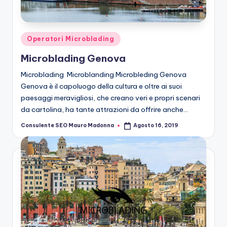
n
g
M
Posted
Operatori Microblading
ic
in
Microblading Genova
r
Microblading Microblanding Microbleding Genova
o
Genova è il capoluogo della cultura e oltre ai suoi
paesaggi meravigliosi, che creano veri e propri scenari
b
da cartolina, ha tante attrazioni da offrire anche…
la
Consulente SEO Mauro Madonna
Agosto 16, 2019
Posted
n
by
di
n
g
M
ic