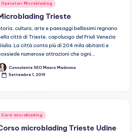
Posted
Operatori Microblading
n
Microblading Trieste
Storia, cultura, arte e paesaggi bellissimi regnano
nella città di Trieste, capoluogo del Friuli Venezia
Giulia. La città conta più di 204 mila abitanti e
possiede numerose attrazioni che ogni…
Consulente SEO Mauro Madonna
osted
y
Settembre 1, 2019
Posted
Corsi microblading
n
Corso microblading Trieste Udine