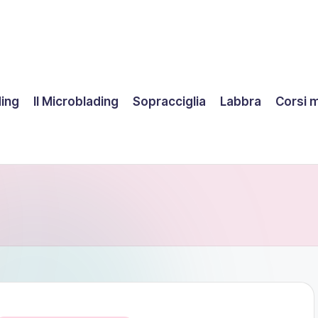
ding
Il Microblading
Sopracciglia
Labbra
Corsi 