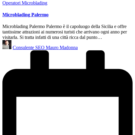
Posted
Operatori Microblading
in
Microblading Palermo
Microblading Palermo Palermo è il capoluogo della Sicilia e offre
tantissime attrazioni ai numerosi turisti che arrivano ogni anno per
visitarla. Si tratta infatti di una città ricca dal punto…
Posted
Consulente SEO Mauro Madonna
by