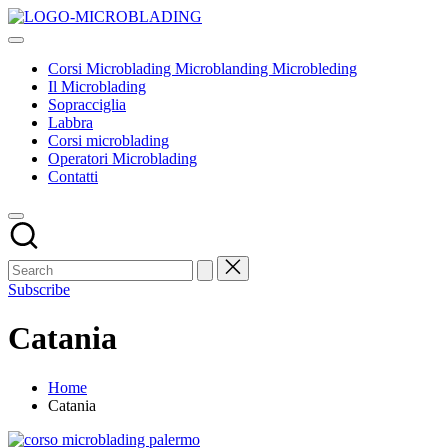
Skip
Corsi
to
Tecniche
Microblading
content
ed
Microblanding
Corsi Microblading Microblanding Microbleding
insegnamenti
Microbleding
Il Microblading
base
Sopracciglia
Labbra
Corsi microblading
Operatori Microblading
Contatti
Subscribe
Catania
Home
Catania