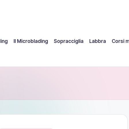
ding
Il Microblading
Sopracciglia
Labbra
Corsi 