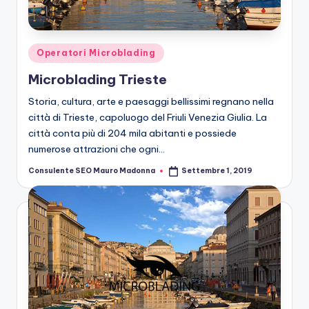
n
g
M
Posted
Operatori Microblading
ic
in
Microblading Trieste
r
Storia, cultura, arte e paesaggi bellissimi regnano nella
o
città di Trieste, capoluogo del Friuli Venezia Giulia. La
città conta più di 204 mila abitanti e possiede
b
numerose attrazioni che ogni…
la
Consulente SEO Mauro Madonna
Settembre 1, 2019
Posted
n
by
di
n
g
M
ic