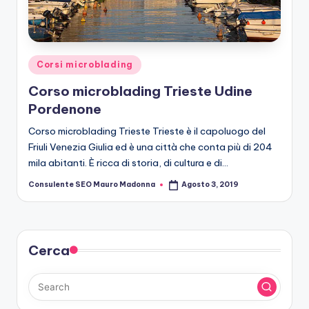
r
o
b
Posted
Corsi microblading
le
in
Corso microblading Trieste Udine
di
Pordenone
n
Corso microblading Trieste Trieste è il capoluogo del
g
Friuli Venezia Giulia ed è una città che conta più di 204
mila abitanti. È ricca di storia, di cultura e di…
Consulente SEO Mauro Madonna
Agosto 3, 2019
Posted
by
Cerca