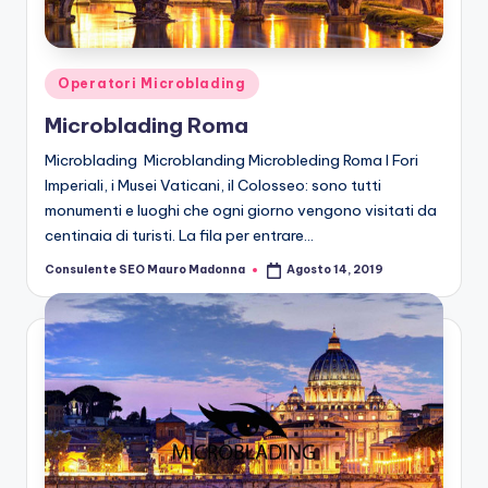
n
g
M
Posted
Operatori Microblading
ic
in
Microblading Roma
r
Microblading Microblanding Microbleding Roma I Fori
o
Imperiali, i Musei Vaticani, il Colosseo: sono tutti
monumenti e luoghi che ogni giorno vengono visitati da
b
centinaia di turisti. La fila per entrare…
la
Consulente SEO Mauro Madonna
Agosto 14, 2019
Posted
n
by
di
n
g
M
ic