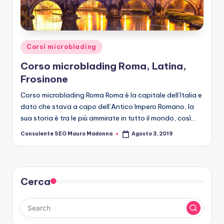
r
o
b
Posted
Corsi microblading
le
in
Corso microblading Roma, Latina,
di
Frosinone
n
Corso microblading Roma Roma è la capitale dell’Italia e
g
dato che stava a capo dell’Antico Impero Romano, la
sua storia è tra le più ammirate in tutto il mondo, così…
Consulente SEO Mauro Madonna
Agosto 3, 2019
Posted
by
Cerca