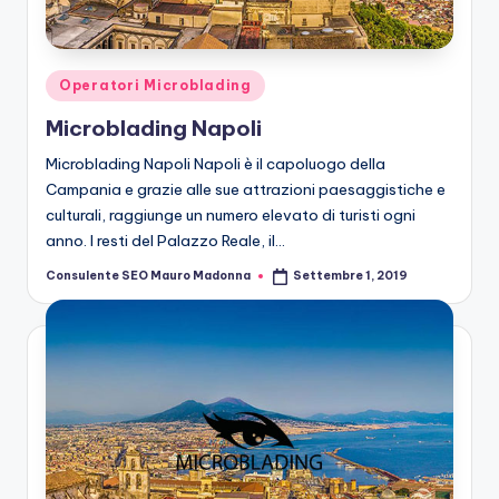
n
g
M
Posted
Operatori Microblading
ic
in
Microblading Napoli
r
Microblading Napoli Napoli è il capoluogo della
o
Campania e grazie alle sue attrazioni paesaggistiche e
culturali, raggiunge un numero elevato di turisti ogni
b
anno. I resti del Palazzo Reale, il…
la
Consulente SEO Mauro Madonna
Settembre 1, 2019
Posted
n
by
di
n
g
M
ic