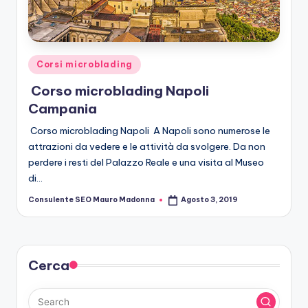
r
o
b
Posted
Corsi microblading
le
in
Corso microblading Napoli
di
Campania
n
Corso microblading Napoli A Napoli sono numerose le
g
attrazioni da vedere e le attività da svolgere. Da non
perdere i resti del Palazzo Reale e una visita al Museo
di…
Consulente SEO Mauro Madonna
Agosto 3, 2019
Posted
by
Cerca