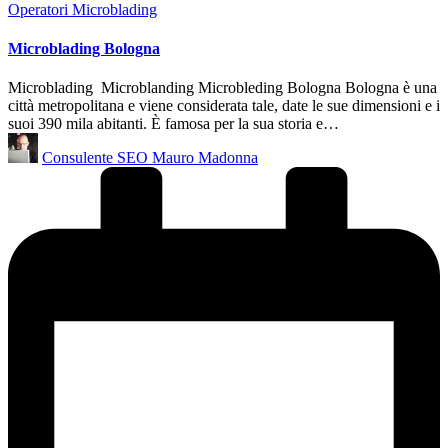
Posted
Operatori Microblading
in
Microblading Bologna
Microblading Microblanding Microbleding Bologna Bologna è una
città metropolitana e viene considerata tale, date le sue dimensioni e i
suoi 390 mila abitanti. È famosa per la sua storia e…
Posted
Consulente SEO Mauro Madonna
by