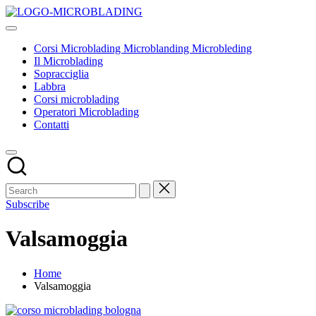
Skip
Corsi
to
Tecniche
Microblading
content
ed
Microblanding
Corsi Microblading Microblanding Microbleding
insegnamenti
Microbleding
Il Microblading
base
Sopracciglia
Labbra
Corsi microblading
Operatori Microblading
Contatti
Subscribe
Valsamoggia
Home
Valsamoggia