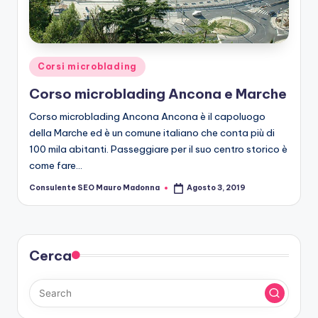
r
o
b
Posted
Corsi microblading
le
in
Corso microblading Ancona e Marche
di
Corso microblading Ancona Ancona è il capoluogo
n
della Marche ed è un comune italiano che conta più di
g
100 mila abitanti. Passeggiare per il suo centro storico è
come fare…
Consulente SEO Mauro Madonna
Agosto 3, 2019
Posted
by
Cerca