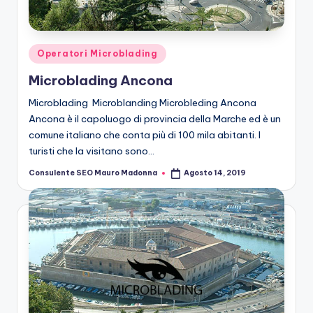
n
g
M
Posted
Operatori Microblading
ic
in
Microblading Ancona
r
Microblading Microblanding Microbleding Ancona
o
Ancona è il capoluogo di provincia della Marche ed è un
comune italiano che conta più di 100 mila abitanti. I
b
turisti che la visitano sono…
la
Consulente SEO Mauro Madonna
Agosto 14, 2019
Posted
n
by
di
n
g
M
ic