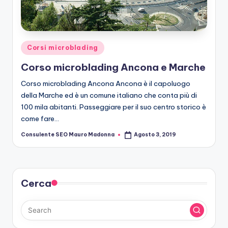
r
o
b
Posted
Corsi microblading
le
in
Corso microblading Ancona e Marche
di
Corso microblading Ancona Ancona è il capoluogo
n
della Marche ed è un comune italiano che conta più di
g
100 mila abitanti. Passeggiare per il suo centro storico è
come fare…
Consulente SEO Mauro Madonna
Agosto 3, 2019
Posted
by
Cerca