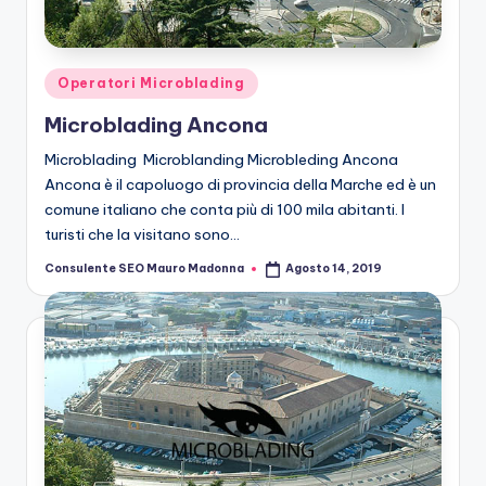
n
g
M
Posted
Operatori Microblading
ic
in
Microblading Ancona
r
Microblading Microblanding Microbleding Ancona
o
Ancona è il capoluogo di provincia della Marche ed è un
comune italiano che conta più di 100 mila abitanti. I
b
turisti che la visitano sono…
la
Consulente SEO Mauro Madonna
Agosto 14, 2019
Posted
n
by
di
n
g
M
ic