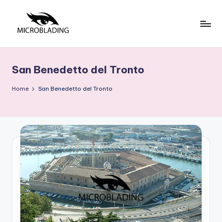
Skip
to
C
Tecniche
content
ed
o
insegnamenti
San Benedetto del Tronto
r
base
si
Home
San Benedetto del Tronto
M
ic
r
o
b
la
di