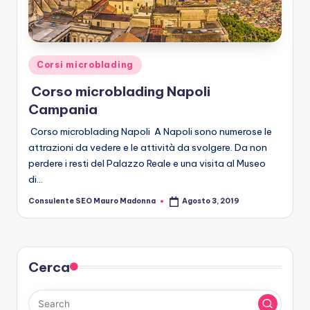
r
o
b
Posted
Corsi microblading
le
in
Corso microblading Napoli
di
Campania
n
Corso microblading Napoli A Napoli sono numerose le
g
attrazioni da vedere e le attività da svolgere. Da non
perdere i resti del Palazzo Reale e una visita al Museo
di…
Consulente SEO Mauro Madonna
Agosto 3, 2019
Posted
by
Cerca