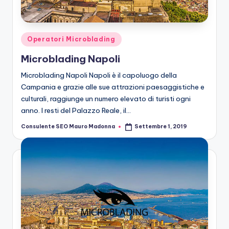
n
g
M
Posted
Operatori Microblading
ic
in
Microblading Napoli
r
Microblading Napoli Napoli è il capoluogo della
o
Campania e grazie alle sue attrazioni paesaggistiche e
culturali, raggiunge un numero elevato di turisti ogni
b
anno. I resti del Palazzo Reale, il…
la
Consulente SEO Mauro Madonna
Settembre 1, 2019
Posted
n
by
di
n
g
M
ic