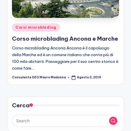
r
o
b
Posted
Corsi microblading
le
in
Corso microblading Ancona e Marche
di
Corso microblading Ancona Ancona è il capoluogo
n
della Marche ed è un comune italiano che conta più di
g
100 mila abitanti. Passeggiare per il suo centro storico è
come fare…
Consulente SEO Mauro Madonna
Agosto 3, 2019
Posted
by
Cerca