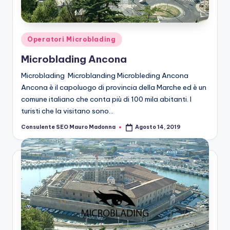
n
g
M
Posted
Operatori Microblading
ic
in
Microblading Ancona
r
Microblading Microblanding Microbleding Ancona
o
Ancona è il capoluogo di provincia della Marche ed è un
comune italiano che conta più di 100 mila abitanti. I
b
turisti che la visitano sono…
la
Consulente SEO Mauro Madonna
Agosto 14, 2019
Posted
n
by
di
n
g
M
ic