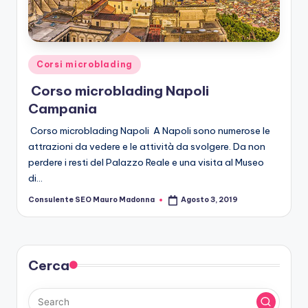
r
o
b
Posted
Corsi microblading
le
in
Corso microblading Napoli
di
Campania
n
Corso microblading Napoli A Napoli sono numerose le
g
attrazioni da vedere e le attività da svolgere. Da non
perdere i resti del Palazzo Reale e una visita al Museo
di…
Consulente SEO Mauro Madonna
Agosto 3, 2019
Posted
by
Cerca