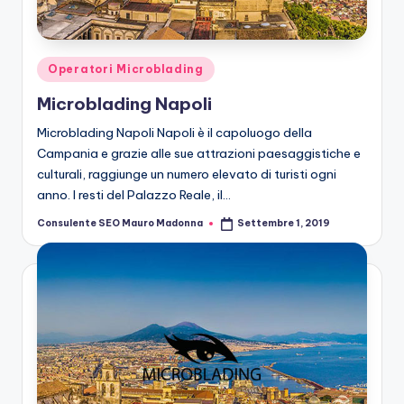
n
g
M
Posted
Operatori Microblading
ic
in
Microblading Napoli
r
Microblading Napoli Napoli è il capoluogo della
o
Campania e grazie alle sue attrazioni paesaggistiche e
culturali, raggiunge un numero elevato di turisti ogni
b
anno. I resti del Palazzo Reale, il…
la
Consulente SEO Mauro Madonna
Settembre 1, 2019
Posted
n
by
di
n
g
M
ic