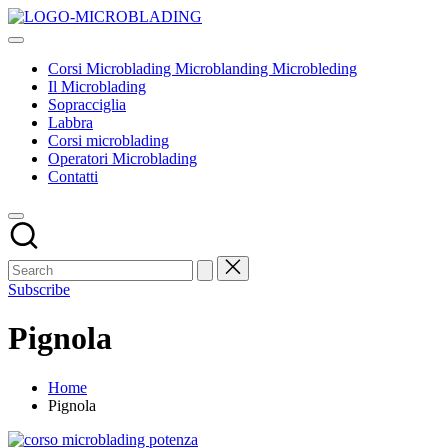
Skip
Corsi
to
Tecniche
Microblading
content
ed
Microblanding
Corsi Microblading Microblanding Microbleding
insegnamenti
Microbleding
Il Microblading
base
Sopracciglia
Labbra
Corsi microblading
Operatori Microblading
Contatti
Subscribe
Pignola
Home
Pignola