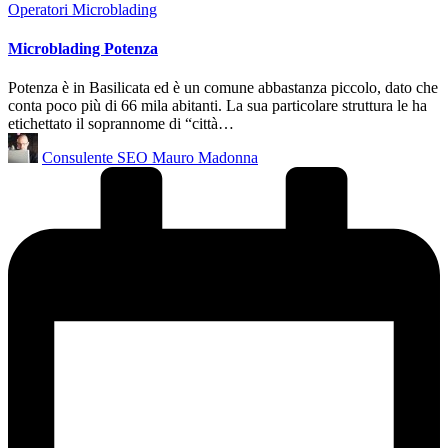
Posted
Operatori Microblading
in
Microblading Potenza
Potenza è in Basilicata ed è un comune abbastanza piccolo, dato che
conta poco più di 66 mila abitanti. La sua particolare struttura le ha
etichettato il soprannome di “città…
Posted
Consulente SEO Mauro Madonna
by