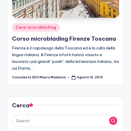
r
o
b
Posted
Corsi microblading
le
in
Corso microblading Firenze Toscana
di
Firenze è il capoluogo della Toscana ed è la culla della
n
lingua italiana. A Firenze infatti hanno vissuto e
g
lavorato i più grandi “padri” della letteratura italiana, tra
cui Dante,…
Consulente SEO Mauro Madonna
Agosto 14, 2019
Posted
by
Cerca