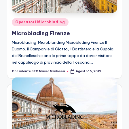
n
g
M
Posted
Operatori Microblading
ic
in
Microblading Firenze
r
Microblading Microblanding Microbleding Firenze Il
o
Duomo, il Campanile di Giotto, il Battistero e la Cupola
del Brunelleschi sono le prime tappe da dover visitare
b
nel capoluogo di provincia della Toscana.…
la
Consulente SEO Mauro Madonna
Agosto 16, 2019
Posted
n
by
di
n
g
M
ic