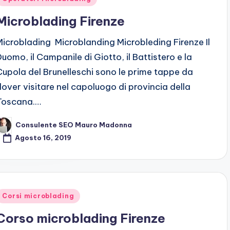
n
Microblading Firenze
Microblading Microblanding Microbleding Firenze Il
Duomo, il Campanile di Giotto, il Battistero e la
Cupola del Brunelleschi sono le prime tappe da
dover visitare nel capoluogo di provincia della
Toscana.…
Consulente SEO Mauro Madonna
osted
y
Agosto 16, 2019
Posted
Corsi microblading
n
Corso microblading Firenze