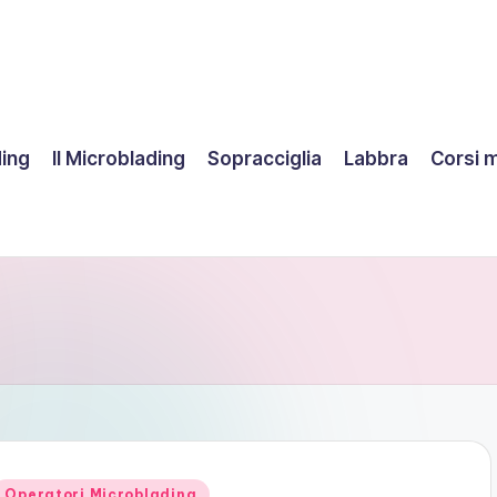
ding
Il Microblading
Sopracciglia
Labbra
Corsi 
Posted
Operatori Microblading