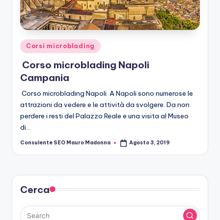
r
o
b
Posted
Corsi microblading
le
in
Corso microblading Napoli
di
Campania
n
Corso microblading Napoli A Napoli sono numerose le
g
attrazioni da vedere e le attività da svolgere. Da non
perdere i resti del Palazzo Reale e una visita al Museo
di…
Consulente SEO Mauro Madonna
Agosto 3, 2019
Posted
by
Cerca