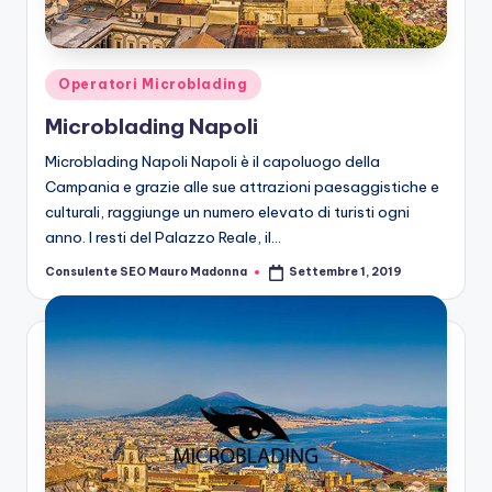
n
g
M
Posted
Operatori Microblading
ic
in
Microblading Napoli
r
Microblading Napoli Napoli è il capoluogo della
o
Campania e grazie alle sue attrazioni paesaggistiche e
culturali, raggiunge un numero elevato di turisti ogni
b
anno. I resti del Palazzo Reale, il…
la
Consulente SEO Mauro Madonna
Settembre 1, 2019
Posted
n
by
di
n
g
M
ic