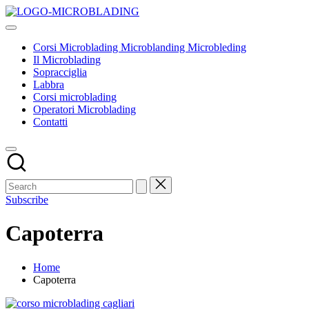
Skip
Corsi
to
Tecniche
Microblading
content
ed
Microblanding
Corsi Microblading Microblanding Microbleding
insegnamenti
Microbleding
Il Microblading
base
Sopracciglia
Labbra
Corsi microblading
Operatori Microblading
Contatti
Subscribe
Capoterra
Home
Capoterra