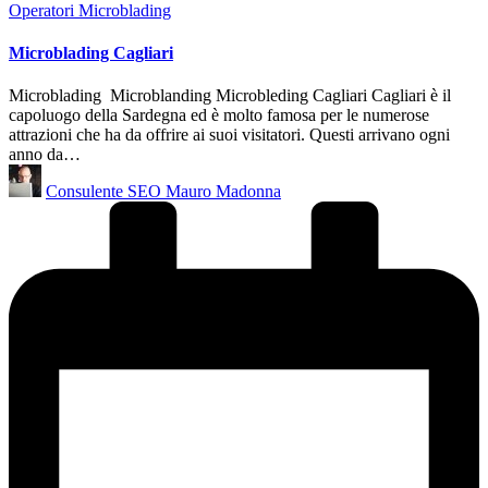
Posted
Operatori Microblading
in
Microblading Cagliari
Microblading Microblanding Microbleding Cagliari Cagliari è il
capoluogo della Sardegna ed è molto famosa per le numerose
attrazioni che ha da offrire ai suoi visitatori. Questi arrivano ogni
anno da…
Posted
Consulente SEO Mauro Madonna
by