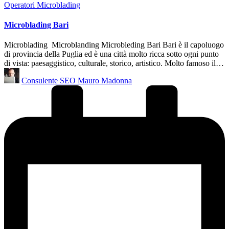
Posted
Operatori Microblading
in
Microblading Bari
Microblading Microblanding Microbleding Bari Bari è il capoluogo
di provincia della Puglia ed è una città molto ricca sotto ogni punto
di vista: paesaggistico, culturale, storico, artistico. Molto famoso il…
Posted
Consulente SEO Mauro Madonna
by