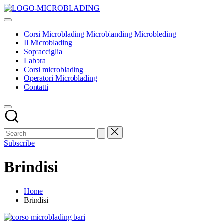
Skip
Corsi
to
Tecniche
Microblading
content
ed
Microblanding
Corsi Microblading Microblanding Microbleding
insegnamenti
Microbleding
Il Microblading
base
Sopracciglia
Labbra
Corsi microblading
Operatori Microblading
Contatti
Subscribe
Brindisi
Home
Brindisi