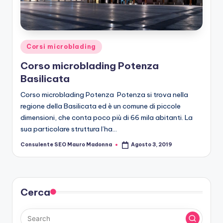
r
o
b
Posted
Corsi microblading
le
in
Corso microblading Potenza
di
Basilicata
n
Corso microblading Potenza Potenza si trova nella
g
regione della Basilicata ed è un comune di piccole
dimensioni, che conta poco più di 66 mila abitanti. La
sua particolare struttura l’ha…
Consulente SEO Mauro Madonna
Agosto 3, 2019
Posted
by
Cerca