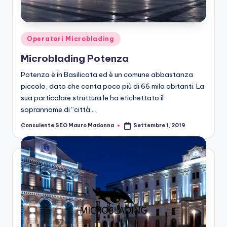
n
g
M
Posted
Operatori Microblading
ic
in
Microblading Potenza
r
Potenza è in Basilicata ed è un comune abbastanza
o
piccolo, dato che conta poco più di 66 mila abitanti. La
sua particolare struttura le ha etichettato il
b
soprannome di “città…
la
Consulente SEO Mauro Madonna
Settembre 1, 2019
Posted
n
by
di
n
g
M
ic