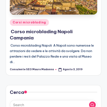
r
o
b
Posted
Corsi microblading
le
in
Corso microblading Napoli
di
Campania
n
Corso microblading Napoli A Napoli sono numerose le
g
attrazioni da vedere e le attività da svolgere. Da non
perdere i resti del Palazzo Reale e una visita al Museo
di…
Consulente SEO Mauro Madonna
Agosto 3, 2019
Posted
by
Cerca