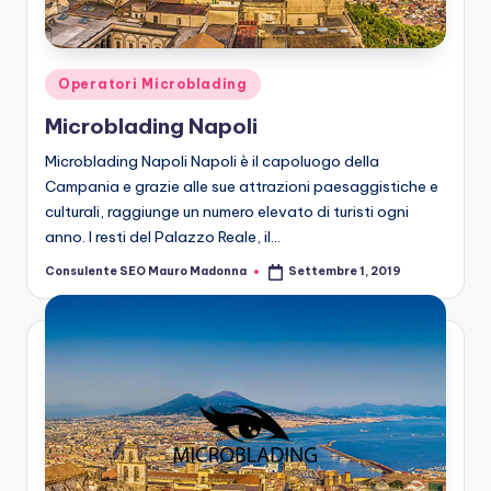
n
g
M
Posted
Operatori Microblading
ic
in
Microblading Napoli
r
Microblading Napoli Napoli è il capoluogo della
o
Campania e grazie alle sue attrazioni paesaggistiche e
culturali, raggiunge un numero elevato di turisti ogni
b
anno. I resti del Palazzo Reale, il…
la
Consulente SEO Mauro Madonna
Settembre 1, 2019
Posted
n
by
di
n
g
M
ic