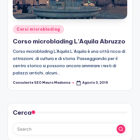
r
o
b
Posted
Corsi microblading
le
in
Corso microblading L’Aquila Abruzzo
di
Corso microblading L'Aquila L’Aquila è una città ricca di
n
attrazioni, di cultura e di storia. Passeggiando per il
g
centro storico si possono ancora ammirare i resti di
palazzi antichi, alcuni…
Consulente SEO Mauro Madonna
Agosto 3, 2019
Posted
by
Cerca