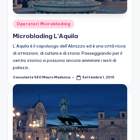
n
g
M
Posted
Operatori Microblading
ic
in
Microblading L’Aquila
r
L’Aquila è il capoluogo dell’Abruzzo ed è una città ricca
o
di attrazioni, di cultura e di storia. Passeggiando per il
centro storico si possono ancora ammirare i resti di
b
palazzi…
la
Consulente SEO Mauro Madonna
Settembre 1, 2019
Posted
n
by
di
n
g
M
ic