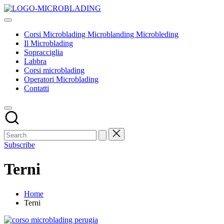
Skip
Corsi
to
Tecniche
Microblading
content
ed
Microblanding
Corsi Microblading Microblanding Microbleding
insegnamenti
Microbleding
Il Microblading
base
Sopracciglia
Labbra
Corsi microblading
Operatori Microblading
Contatti
Subscribe
Terni
Home
Terni