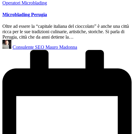
Posted
Operatori Microblading
in
Microblading Perugia
Oltre ad essere la “capitale italiana del cioccolato” è anche una città
ricca per le sue tradizioni culinarie, artistiche, storiche. Si parla di
Perugia, città che da anni detiene la…
Posted
Consulente SEO Mauro Madonna
by