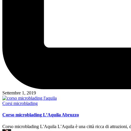
Settembre 1, 2019
Posted
Corsi microblading
in
Corso microblading L’Aquila Abruzzo
Corso microblading L'Aquila L’Aquila è una città ricca di attrazioni, di