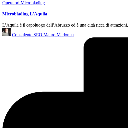
Posted
Operatori Microblading
in
Microblading L’Aquila
L’Aquila è il capoluogo dell’Abruzzo ed è una città ricca di attrazioni,
Posted
Consulente SEO Mauro Madonna
by