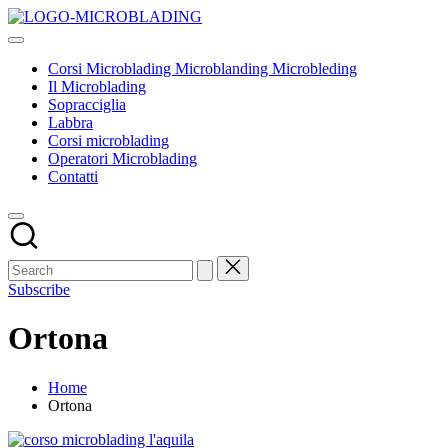
Skip
Corsi
to
Tecniche
Microblading
content
ed
Microblanding
Corsi Microblading Microblanding Microbleding
insegnamenti
Microbleding
Il Microblading
base
Sopracciglia
Labbra
Corsi microblading
Operatori Microblading
Contatti
Subscribe
Ortona
Home
Ortona