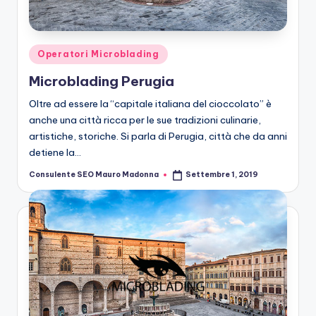
n
g
M
Posted
Operatori Microblading
ic
in
Microblading Perugia
r
Oltre ad essere la “capitale italiana del cioccolato” è
o
anche una città ricca per le sue tradizioni culinarie,
artistiche, storiche. Si parla di Perugia, città che da anni
b
detiene la…
la
Consulente SEO Mauro Madonna
Settembre 1, 2019
Posted
n
by
di
n
g
M
ic