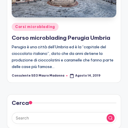
r
o
b
Posted
Corsi microblading
le
in
Corso microblading Perugia Umbria
di
Perugia è una città dell’Umbria ed è la “capitale del
n
cioccolato italiano”, dato che da anni detiene la
g
produzione di cioccolatini e caramelle che fanno parte
delle case più famose…
Consulente SEO Mauro Madonna
Agosto 14, 2019
Posted
by
Cerca