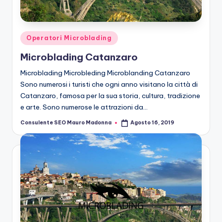
n
g
M
Posted
Operatori Microblading
ic
in
Microblading Catanzaro
r
Microblading Microbleding Microblanding Catanzaro
o
Sono numerosi i turisti che ogni anno visitano la città di
Catanzaro, famosa per la sua storia, cultura, tradizione
b
e arte. Sono numerose le attrazioni da…
la
Consulente SEO Mauro Madonna
Agosto 16, 2019
Posted
n
by
di
n
g
M
ic