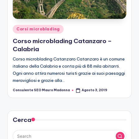
r
o
b
Posted
Corsi microblading
le
in
Corso microblading Catanzaro –
di
Calabria
n
Corso microblading Catanzaro Catanzaro è un comune
g
italiano della Calabria e conta più di 88 mila abitanti.
Ogni anno attira numerosi turisti grazie ai suoi paesaggi
meravigliosi e grazie alla…
Consulente SEO Mauro Madonna
Agosto 3, 2019
Posted
by
Cerca